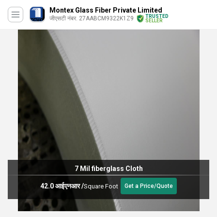
Montex Glass Fiber Private Limited
TRUSTED
जीएसटी नंबर. 27AABCM9322K1Z9
SELLER
7 Mil fiberglass Cloth
42.0 आईएनआर
/
Square Foot
Get a Price/Quote