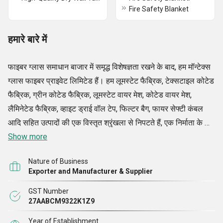
Fire Safety Blanket
हमारे बारे में
फाइबर ग्लास समाधान बाजार में समृद्ध विशेषज्ञता रखने के बाद, हम मॉन्टेक्स
ग्लास फाइबर प्राइवेट लिमिटेड हैं। हम लूमस्टेट फैब्रिक, टेक्सटाइल कोटेड
फैब्रिक, ग्रीन कोटेड फैब्रिक, लूमस्टेट वायर मेश, कोटेड वायर मेश,
लैमिनेटेड फैब्रिक, व्हाइट ड्राई वॉल टेप, फिल्टर बैग, फायर सेफ्टी कंबल
आदि सहित उत्पादों की एक विस्तृत श्रृंखला से निपटते हैं, एक निर्माता के रूप
में, हम अपनी विभिन्न उत्पाद श्रेणियों और उनके उपयोगों के बारे में समृद्ध ज्ञान
Show more
रखते हैं। अपने ज्ञान का उपयोग करके, हम एक सराहनीय रेंज विकसित करते
Nature of Business
हैं और आपूर्ति करते हैं जो बाजार की विभिन्न मांगों को पूरा करने में मदद करती
Exporter and Manufacturer & Supplier
है। हम विभिन्न आकारों और विशिष्टताओं में पेश किए गए कपड़े, जाली, बैग,
GST Number
कंबल और सभी उत्पाद विकसित करते हैं, जो हमारे बैंडविड्थ को बढ़ाते हैं
27AABCM9322K1Z9
और हमें एक विशाल ग्राहक की आवश्यकताओं को पूरा करने में मदद करते
हैं।
Year of Establishment